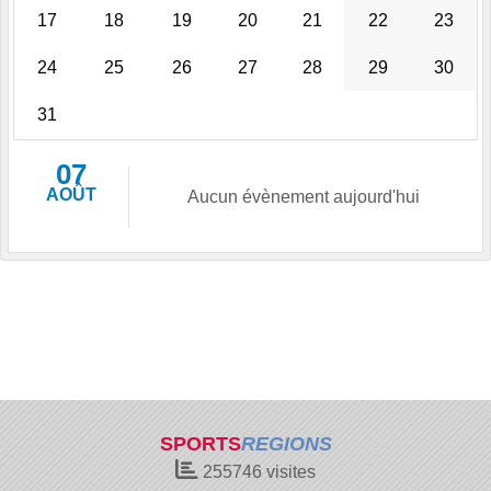
17
18
19
20
21
22
23
24
25
26
27
28
29
30
31
07
AOÛT
Aucun évènement aujourd'hui
SPORTS
REGIONS
255746
visites