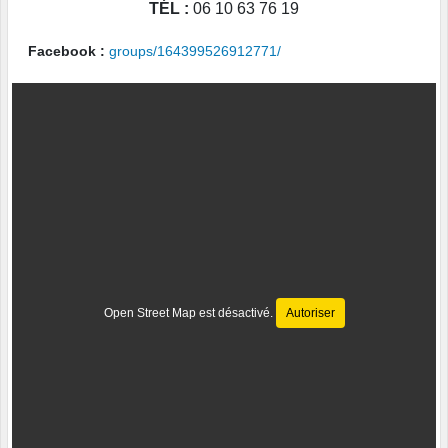
TÉL :
06 10 63 76 19
Facebook :
groups/164399526912771/
Open Street Map est désactivé.
Autoriser