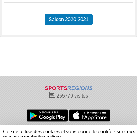
Saison 2020-2021
SPORTS
REGIONS
255779
visites
Charte cookies
Gestion des cookies
Ce site utilise des cookies et vous donne le contrôle sur ceux
Informations légales
Signaler un contenu inapproprié